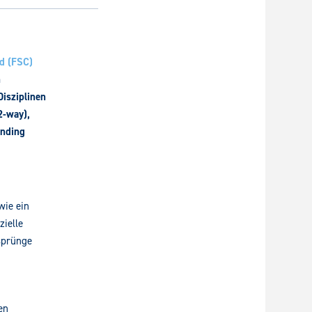
d (FSC)
m
Disziplinen
2-way),
anding
wie ein
zielle
sprünge
en