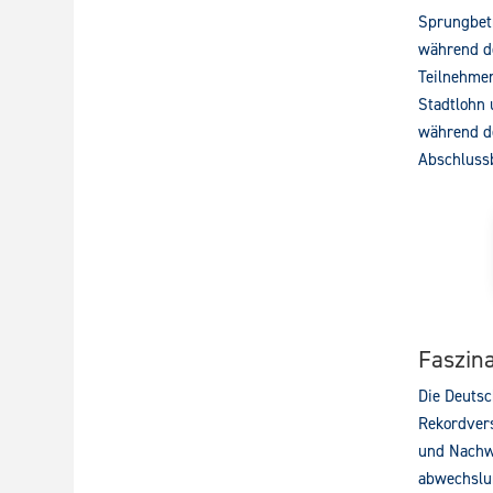
Sprungbetr
während de
Teilnehmen
Stadtlohn 
während de
Abschlussb
Faszina
Die Deutsc
Rekordvers
und Nachwu
abwechslun