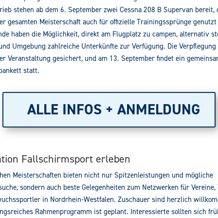
ieb stehen ab dem 6. September zwei Cessna 208 B Supervan bereit, 
r gesamten Meisterschaft auch für offizielle Trainingssprünge genutzt
de haben die Möglichkeit, direkt am Flugplatz zu campen, alternativ st
und Umgebung zahlreiche Unterkünfte zur Verfügung. Die Verpflegung 
r Veranstaltung gesichert, und am 13. September findet ein gemeins
ankett statt.
ALLE INFOS + ANMELDUNG
tion Fallschirmsport erleben
hen Meisterschaften bieten nicht nur Spitzenleistungen und mögliche
uche, sondern auch beste Gelegenheiten zum Netzwerken für Vereine, 
chssportler in Nordrhein-Westfalen. Zuschauer sind herzlich willkom
gsreiches Rahmenprogramm ist geplant. Interessierte sollten sich frü