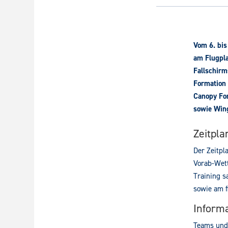
Vom 6. bis
am Flugpla
Fallschirm
Formation 
Canopy For
sowie Wing
Zeitpla
Der Zeitpl
Vorab-Wett
Training s
sowie am 
Inform
Teams und 