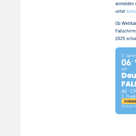
anmelden u
unter
kont
Ob Wettkäm
Fallschirm
2025 schon
(ganzt
06
SEP
Deu
FAL
AE · CF
Flugpl
VORM
Kategori