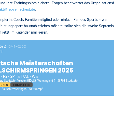
nd ihre Trainingsslots sichern. Fragen beantwortet das Organisations
akt@fsc-remscheid.de
.
pferin, Coach, Familienmitglied oder einfach Fan des Sports – wer
leistungssport hautnah erleben möchte, sollte sich die zweite Septem
 jetzt im Kalender markieren.
(GMT+02:00)
ägig)
13
tsche Meisterschaften
LSCHIRMSPRINGEN 2025
 · FS · SP · ST/AL · WS
atz Stadtlohn-Vreden (EDLS)
, Wenningfeld 41 48703 Stadtlohn
ERKEN
COMPLETED
e
Fallschirmspringen,
Wettkampf