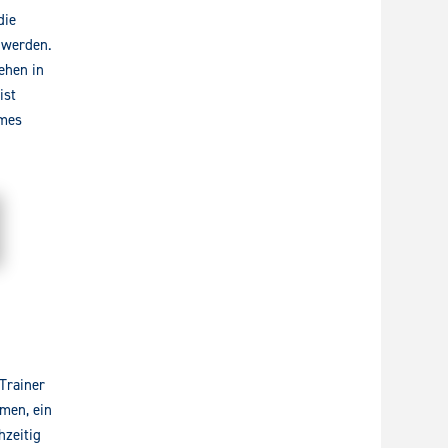
die
 werden.
ehen in
ist
ames
Trainer
men, ein
hzeitig