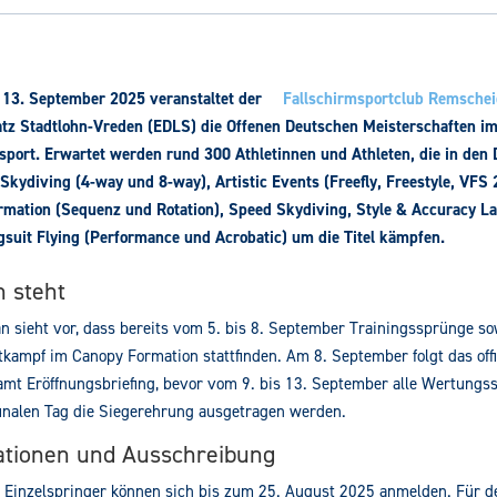
 13. September 2025 veranstaltet der
Fallschirmsportclub Remschei
tz Stadtlohn-Vreden (EDLS) die Offenen Deutschen Meisterschaften i
sport. Erwartet werden rund 300 Athletinnen und Athleten, die in den 
Skydiving (4-way und 8-way), Artistic Events (Freefly, Freestyle, VFS 
mation (Sequenz und Rotation), Speed Skydiving, Style & Accuracy L
suit Flying (Performance und Acrobatic) um die Titel kämpfen.
n steht
an sieht vor, dass bereits vom 5. bis 8. September Trainingssprünge so
kampf im Canopy Formation stattfinden. Am 8. September folgt das offi
amt Eröffnungsbriefing, bevor vom 9. bis 13. September alle Wertungs
finalen Tag die Siegerehrung ausgetragen werden.
ationen und Ausschreibung
Einzelspringer können sich bis zum 25. August 2025 anmelden. Für d