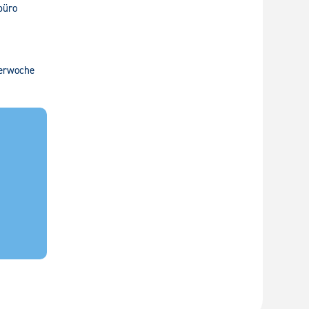
büro
berwoche