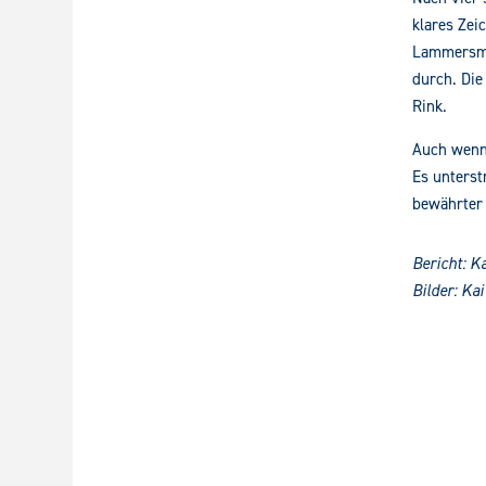
klares Zei
Lammersman
durch. Die
Rink.
Auch wenn 
Es unterst
bewährter 
Bericht: 
Bilder: K