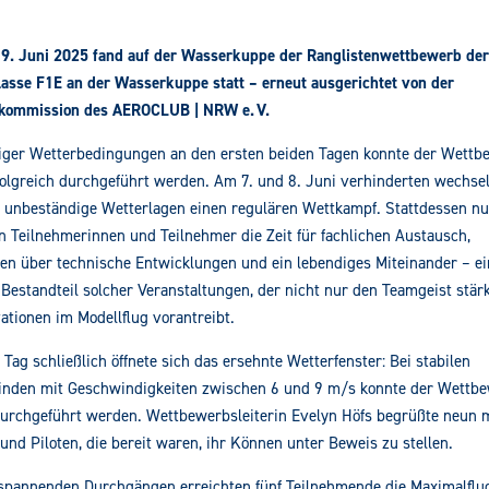
 9. Juni 2025 fand auf der Wasserkuppe der Ranglistenwettbewerb de
asse F1E an der Wasserkuppe statt – erneut ausgerichtet von der
gkommission des AEROCLUB | NRW e. V.
riger Wetterbedingungen an den ersten beiden Tagen konnte der Wett
olgreich durchgeführt werden. Am 7. und 8. Juni verhinderten wechsel
unbeständige Wetterlagen einen regulären Wettkampf. Stattdessen nu
n Teilnehmerinnen und Teilnehmer die Zeit für fachlichen Austausch,
en über technische Entwicklungen und ein lebendiges Miteinander – ei
 Bestandteil solcher Veranstaltungen, der nicht nur den Teamgeist stär
ationen im Modellflug vorantreibt.
 Tag schließlich öffnete sich das ersehnte Wetterfenster: Bei stabilen
nden mit Geschwindigkeiten zwischen 6 und 9 m/s konnte der Wettb
rchgeführt werden. Wettbewerbsleiterin Evelyn Höfs begrüßte neun m
 und Piloten, die bereit waren, ihr Können unter Beweis zu stellen.
spannenden Durchgängen erreichten fünf Teilnehmende die Maximalflug