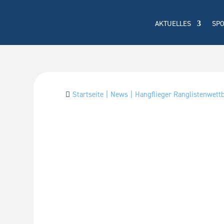
AKTUELLES
SP
Startseite
News
Hangflieger Ranglistenwet
