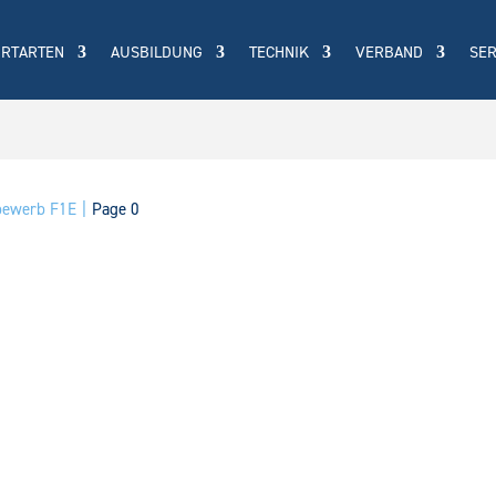
ORTARTEN
AUSBILDUNG
TECHNIK
VERBAND
SER
tbewerb F1E
Page 0