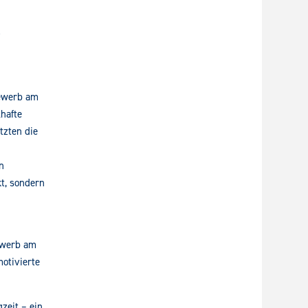
r
bewerb am
hafte
tzten die
n
kt, sondern
ewerb am
otivierte
zeit – ein