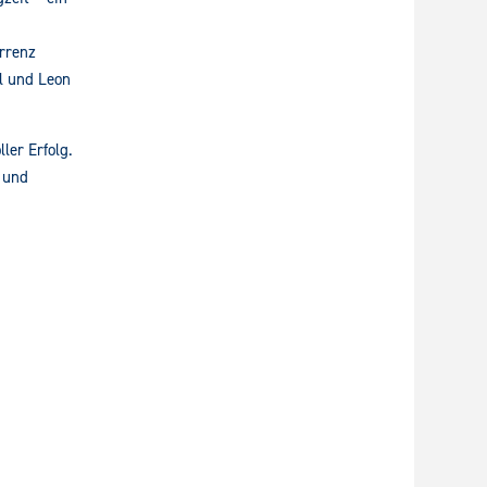
rrenz
rl und Leon
er Erfolg.
 und