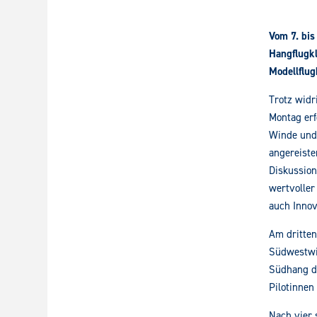
Vom 7. bis
Hangflugkl
Modellflu
Trotz wid
Montag erf
Winde und 
angereiste
Diskussion
wertvoller
auch Innov
Am dritten
Südwestwi
Südhang du
Pilotinnen
Nach vier 