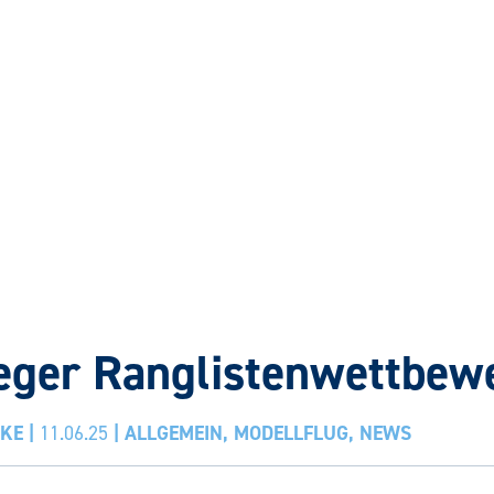
eger Ranglistenwettbew
CKE
|
11.06.25
|
ALLGEMEIN
,
MODELLFLUG
,
NEWS