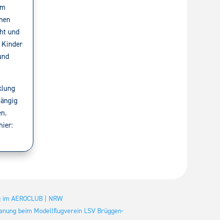
em
nen
cht und
e Kinder
und
klung
hängig
en.
hier:
ug im AEROCLUB | NRW
anung beim Modellflugverein LSV Brüggen-