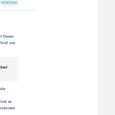
,
VEREINE
! Dieses
 Groß und
chen!
 die
rimär an
 einbinden