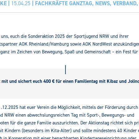
CKE
|
15.04.25
|
FACHKRÄFTE GANZTAG
,
NEWS
,
VERBAND
 uns, euch die Sonderaktion 2025 der Sportjugend NRW und ihrer
tspartner AOK Rheinland/Hamburg sowie AOK NordWest anzukündigen
 ganz im Zeichen von Bewegung, Spaß und Gemeinschaft – ein Fest für
 mit und sichert euch 400 € für einen Familientag mit Kibaz und Jolin
.12.2025 hat euer Verein die Möglichkeit, mittels der Förderung durch
nd NRW einen abwechslungsreichen Tag mit Sport-, Bewegungs- und
oten für die ganze Familie auszurichten. Der Aktionstag richtet sich p
it Kindern (besonders im Kita-Alter) und sollte mindestens 40 Kinder
h in Kooperation mit einer benachbarten Kindertageseinrichtung oder