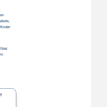
nen
ebote,
 Kinder
Kibaz
rn
t?
s