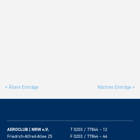
Dirk Rellecke
Am 19. September 2026 kannst du in der Segelflugschule
Oerlinghausen zwei vorgeschriebene Fortbildungen an einem
Tag abhaken: die Auffrischung für FI(S) und den UL-Lehrer-
Fortbildungslehrgang. Bundesweit anerkannt von Behörden,
DAeC und DULV. Jetzt anmelden.
« Ältere Einträge
Nächste Einträge »
AEROCLUB | NRW e.V.
T 0203 / 77844 – 12
Friedrich-Alfred-Allee 25
F 0203 / 77844 – 44