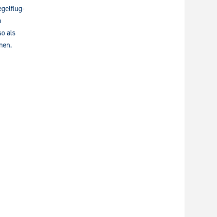
gelflug-
n
o als
nen.