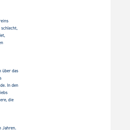
reins
 schlecht,
et,
en
n über das
s
de. In den
iebs
ere, die
n Jahren.