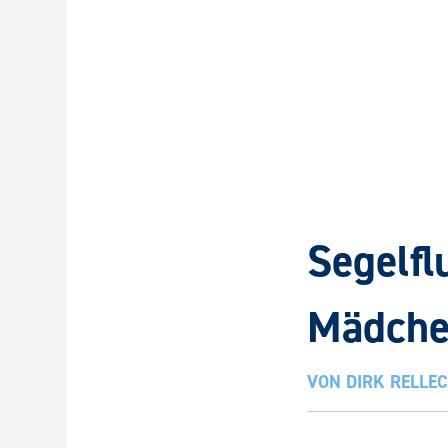
Segelfl
Mädche
VON
DIRK RELLE