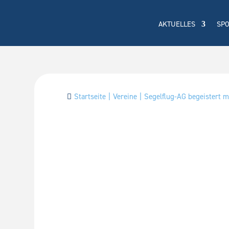
AKTUELLES
SP
Startseite
Vereine
Segelflug-AG begeistert 
