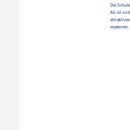
Die Schull
AG ist nic
attraktive
moderner, 