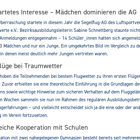
rtetes Interesse – Mädchen dominieren die AG
Überraschung startete in diesem Jahr die Segelflug-AG des Luftsportve
rte e.V.: Bezirksausbildungsleiterin Sabine Schnettberg staunte nicht
e Anmeldungen entgegennahm – 14 Schüler_innen hatten sich angemeld
3 Mädchen und nur ein Junge. Ein umgekehrtes Bild im Vergleich zu d
 in denen meist deutlich mehr Jungen vertreten waren.
Flüge bei Traumwetter
hoben die Teilnehmenden bei bestem Flugwetter zu ihren ersten Flüge
. Zuvor erhielten sie eine theoretische Einführung in die Grundlagen de
ens sowie wichtige Hinweise zum sicheren Verhalten auf dem Fluggelän
 Wochen sammeln sie nun im Rahmen des regulären Ausbildungsbetr
ugerfahrungen – und vielleicht entscheidet sich ja die eine oder der and
 im Verein fortzusetzen.
reiche Kooperation mit Schulen
ation mit zwei nahegelegenen Gymnasien besteht bereits seit mehrere