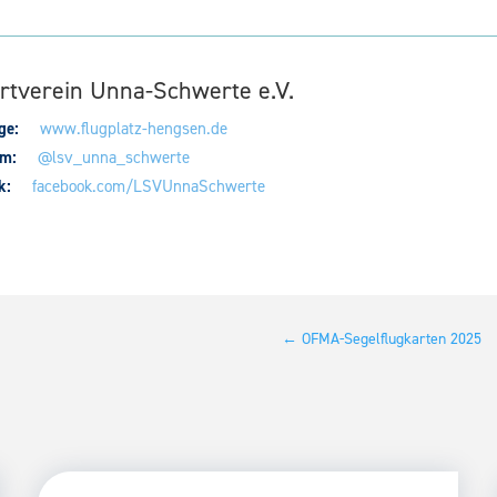
ortverein Unna-Schwerte e.V.
ge:
www.flugplatz-hengsen.de
am:
@lsv_unna_schwerte
k:
facebook.com/LSVUnnaSchwerte
←
OFMA-Segelflugkarten 2025