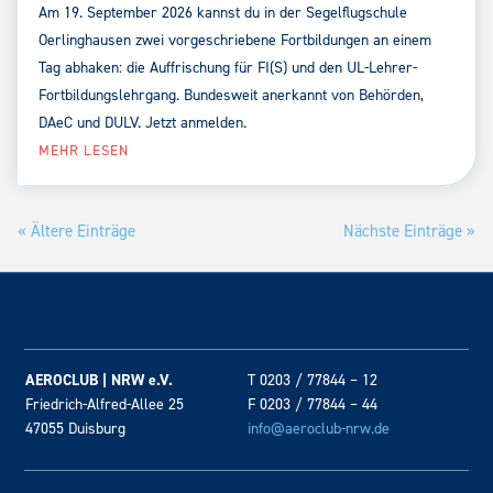
Am 19. September 2026 kannst du in der Segelflugschule
Oerlinghausen zwei vorgeschriebene Fortbildungen an einem
Tag abhaken: die Auffrischung für FI(S) und den UL-Lehrer-
Fortbildungslehrgang. Bundesweit anerkannt von Behörden,
DAeC und DULV. Jetzt anmelden.
MEHR LESEN
« Ältere Einträge
Nächste Einträge »
AEROCLUB | NRW e.V.
T 0203 / 77844 – 12
Friedrich-Alfred-Allee 25
F 0203 / 77844 – 44
47055 Duisburg
info@aeroclub-nrw.de