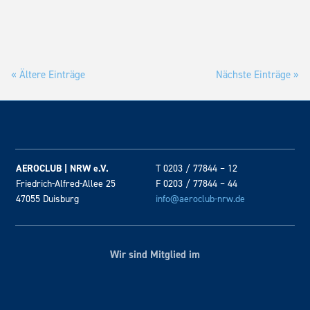
« Ältere Einträge
Nächste Einträge »
AEROCLUB | NRW e.V.
T 0203 / 77844 – 12
Friedrich-Alfred-Allee 25
F 0203 / 77844 – 44
47055 Duisburg
info@aeroclub-nrw.de
Wir sind Mitglied im