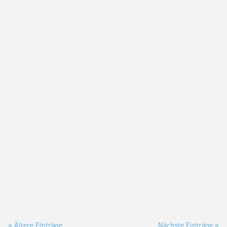
Der AEROCLUB | NRW hat in den vergangenen Jahren
erhebliche Anstrengungen unternommen, um das Fliegen mit
Doppelsitzern im Segelflug zu...
« Ältere Einträge
Nächste Einträge »