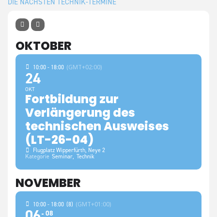
DIE NÄCHSTEN TECHNIK-TERMINE
OKTOBER
(GMT+02:00)
10:00 - 18:00
24
OKT
Fortbildung zur
Verlängerung des
technischen Ausweises
(LT-26-04)
Flugplatz Wipperfürth
, Neye 2
Kategorie
Seminar,
Technik
NOVEMBER
(GMT+01:00)
10:00 - 18:00
(8)
06
08