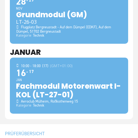
28
29
NOV
Grundmodul (GM)
LT-26-03
Flugplatz Bergneustadt - Auf dem Dümpel (EDKF)
, Auf dem
Dümpel, 51702 Bergneustadt
Kategorie
Technik
JANUAR
(GMT+01:00)
10:00 - 18:00
(17)
16
17
JAN
Fachmodul Motorenwart I-
KOL (LT-27-01)
Aeroclub Mülheim
, Roßkothenweg 15
Kategorie
Technik
PRÜFERÜBERSICHT