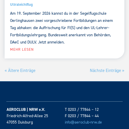
Ultraleichtflug
Am 19. September 2026 kannst du in der Segelflugschule
Oerlinghausen zwei vorgeschriebene Fortbildungen an einem
Tag abhaken: die Auffrischung für FI(S) und den UL-Lehrer-
Fortbildungslehrgang. Bundesweit anerkannt von Behörden,
DAeC und DULV. Jetzt anmelden.
MEHR LESEN
« Ältere Einträge
Nächste Einträge »
AEROCLUB | NRW e.V.
T 0203 / 77844 – 12
Friedrich-Alfred-Allee 25
F 0203 / 77844 – 44
47055 Duisburg
info@aeroclub-nrw.de