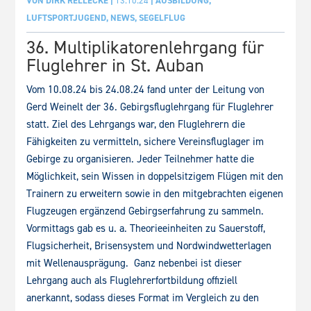
VON
DIRK RELLECKE
|
13.10.24
|
AUSBILDUNG
,
LUFTSPORTJUGEND
,
NEWS
,
SEGELFLUG
36. Multiplikatorenlehrgang für
Fluglehrer in St. Auban
Vom 10.08.24 bis 24.08.24 fand unter der Leitung von
Gerd Weinelt der 36. Gebirgsfluglehrgang für Fluglehrer
statt. Ziel des Lehrgangs war, den Fluglehrern die
Fähigkeiten zu vermitteln, sichere Vereinsfluglager im
Gebirge zu organisieren. Jeder Teilnehmer hatte die
Möglichkeit, sein Wissen in doppelsitzigem Flügen mit den
Trainern zu erweitern sowie in den mitgebrachten eigenen
Flugzeugen ergänzend Gebirgserfahrung zu sammeln.
Vormittags gab es u. a. Theorieeinheiten zu Sauerstoff,
Flugsicherheit, Brisensystem und Nordwindwetterlagen
mit Wellenausprägung. Ganz nebenbei ist dieser
Lehrgang auch als Fluglehrerfortbildung offiziell
anerkannt, sodass dieses Format im Vergleich zu den