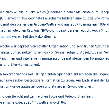
er 2025 wurde in
Lake Wales (Florida)
ein neuer Meilenstein im
Canop
 (CF)
erreicht:
104 geöffnete Fallschirme
bildeten eine gültige Großform
 damit den bisherigen Größen-Weltrekord aus
2007
(damals ein 100er-
rneut
am gleichen Ort
. Aus NRW-Sicht besonders erfreulich: Auch
Mitgl
scheid
waren Teil des Rekordteams.
woche war geprägt von straffer Organisation und sehr frühen Sprünge
ruhige Luft zu nutzen: Briefings vor Sonnenaufgang, Absetzflüge im V
aschinen und intensive Trainingssprünge mit steigenden Formationsg
9er und 64er-Formationen).
n Rekordbriefings mit
107
geplanten Springern entschieden die Organi
auf eine sauber bestätigbare Formation zu legen. Am Ende stand der Er
mation
wurde gültig geflogen und als neuer Rekord gesichert.
ändigen Bericht mit zahlreichen Fotos und Video gibt es hier:
sc-remscheid.de/2025/11/weltrekord-cf104/