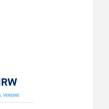
 NRW
S
,
VEREINE