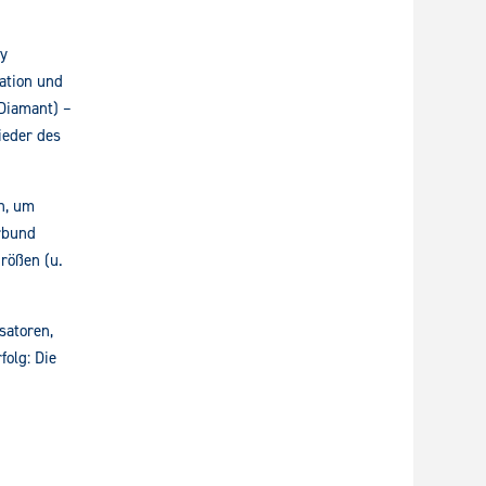
y
ation und
Diamant) –
ieder des
n, um
erbund
rößen (u.
satoren,
folg: Die