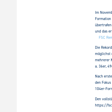
Im Novemb
Formation
übertrafen
und das e
FSC Rem
Die Rekord
möglichst 
mehrerer M
a. 36er, 4
Nach erste
den Fokus 
104er-For
Den vollst
https://f