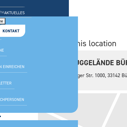
en
AKTUELLES
KONTAKT
Events at this location
NE
SEGELFLUGGELÄNDE BÜ
N EINREICHEN
Fürstenberger Str. 1000, 33142 B
ETTER
CHPERSONEN
SPORTARTEN