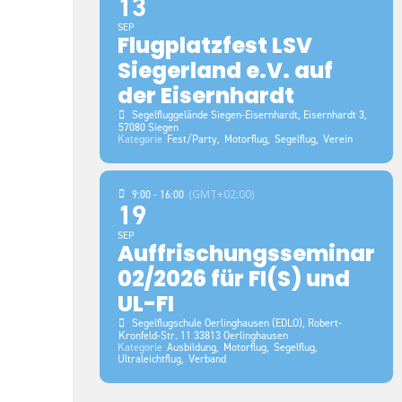
13
SEP
Flugplatzfest LSV
Siegerland e.V. auf
der Eisernhardt
Segelfluggelände Siegen-Eisernhardt
, Eisernhardt 3,
57080 Siegen
Kategorie
Fest/Party,
Motorflug,
Segelflug,
Verein
(GMT+02:00)
9:00 - 16:00
19
SEP
Auffrischungsseminar
02/2026 für FI(S) und
UL-FI
Segelflugschule Oerlinghausen (EDLO)
, Robert-
Kronfeld-Str. 11 33813 Oerlinghausen
Kategorie
Ausbildung,
Motorflug,
Segelflug,
Ultraleichtflug,
Verband