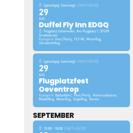
(GMT+02:00)
(ganztägig: Samstag)
29
AUG
Duffel Fly Inn EDGQ
Flugplatz Schameder
, Am Flugplatz 1, 57339
Erndtebrück
Kategorie
Fest/Party,
FLY-IN,
Motorflug,
Ultraleichtflug
(GMT+02:00)
(ganztägig: Samstag)
29
AUG
Flugplatzfest
Oeventrop
Kategorie
Ballonfahrt,
Fest/Party,
Kommunikation,
Modellflug,
Motorflug,
Segelflug,
Verein
SEPTEMBER
(GMT+02:00)
10:00 - 18:00