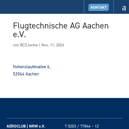
KONTAKT
Flugtechnische AG Aachen
e.V.
von
BCSJanine
|
Nov. 11, 2024
Hohenstaufenallee 6,
52064 Aachen
AEROCLUB | NRW e.V.
T 0203 / 77844 – 12