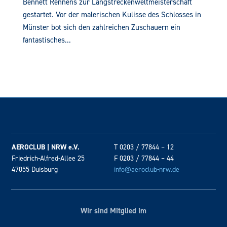
Bennett Rennens zur Langstreckenweltmeisterschaft
gestartet. Vor der malerischen Kulisse des Schlosses in
Münster bot sich den zahlreichen Zuschauern ein
fantastisches...
AEROCLUB | NRW e.V.
T 0203 / 77844 – 12
Friedrich-Alfred-Allee 25
F 0203 / 77844 – 44
47055 Duisburg
info@aeroclub-nrw.de
Wir sind Mitglied im