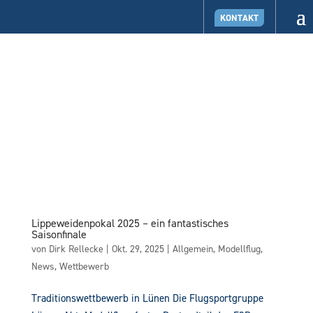
KONTAKT
Lippeweidenpokal 2025 – ein fantastisches
Saisonfinale
von
Dirk Rellecke
|
Okt. 29, 2025
|
Allgemein
,
Modellflug
,
News
,
Wettbewerb
Traditionswettbewerb in Lünen Die Flugsportgruppe