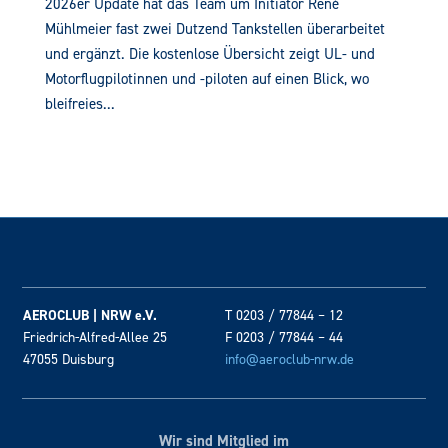
2026er Update hat das Team um Initiator René
Mühlmeier fast zwei Dutzend Tankstellen überarbeitet
und ergänzt. Die kostenlose Übersicht zeigt UL- und
Motorflugpilotinnen und -piloten auf einen Blick, wo
bleifreies...
AEROCLUB | NRW e.V.
T 0203 / 77844 – 12
Friedrich-Alfred-Allee 25
F 0203 / 77844 – 44
47055 Duisburg
info@aeroclub-nrw.de
Wir sind Mitglied im