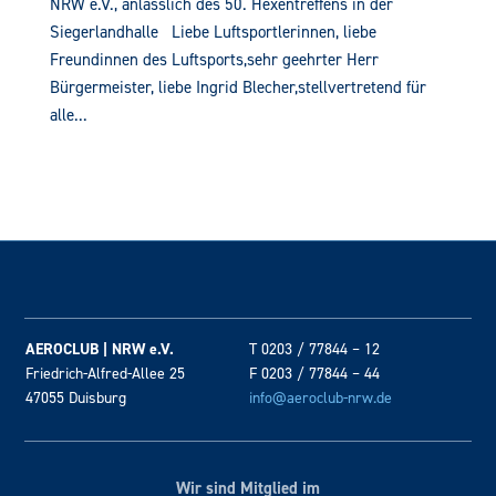
NRW e.V., anlässlich des 50. Hexentreffens in der
Siegerlandhalle Liebe Luftsportlerinnen, liebe
Freundinnen des Luftsports,sehr geehrter Herr
Bürgermeister, liebe Ingrid Blecher,stellvertretend für
alle...
AEROCLUB | NRW e.V.
T 0203 / 77844 – 12
Friedrich-Alfred-Allee 25
F 0203 / 77844 – 44
47055 Duisburg
info@aeroclub-nrw.de
Wir sind Mitglied im