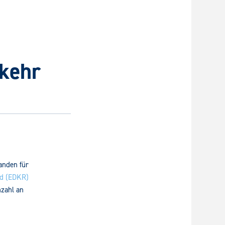
kehr
anden für
ld (EDKR)
nzahl an