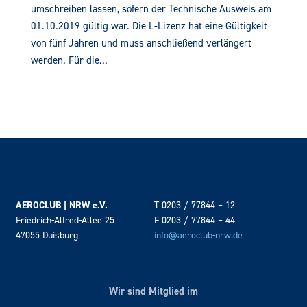
umschreiben lassen, sofern der Technische Ausweis am
01.10.2019 gültig war. Die L-Lizenz hat eine Gültigkeit
von fünf Jahren und muss anschließend verlängert
werden. Für die...
AEROCLUB | NRW e.V.
T 0203 / 77844 – 12
Friedrich-Alfred-Allee 25
F 0203 / 77844 – 44
47055 Duisburg
info@aeroclub-nrw.de
Wir sind Mitglied im