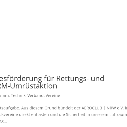
desförderung für Rettungs- und
ARM-Umrüstaktion
ramm
,
Technik
,
Verband
,
Vereine
aftsaufgabe. Aus diesem Grund bündelt der AEROCLUB | NRW e.V. i
dsvereine direkt entlasten und die Sicherheit in unserem Luftrau
g...