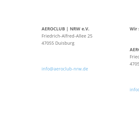
AEROCLUB | NRW e.V.
Wir 
Friedrich-Alfred-Allee 25
47055 Duisburg
AER
T 0203 / 77844 – 12
Frie
F 0203 / 77844 – 44
470
info@aeroclub-nrw.de
T 02
F 02
info