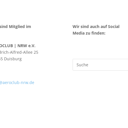
sind Mitglied im
Wir sind auch auf Social
Media zu finden:
OCLUB | NRW e.V.
drich-Alfred-Allee 25
55 Duisburg
03 / 77844 – 12
03 / 77844 – 44
@aeroclub-nrw.de