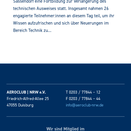
Sassendorf eine Fortbildung zur Verlängerung des
technischen Ausweises statt. Insgesamt nahmen 26
engagierte Teilnehmer:innen an diesem Tag teil, um ihr
Wissen aufzufrischen und sich über Neuerungen im
Bereich Technik zu...
AEROCLUB | NRW e.V.
T 0203 / 77844 – 12
Friedrich-Alfred-Allee 25
F 0203 / 77844 – 44
47055 Duisburg
info@aeroclub-nrw.de
Wir sind Mitglied im