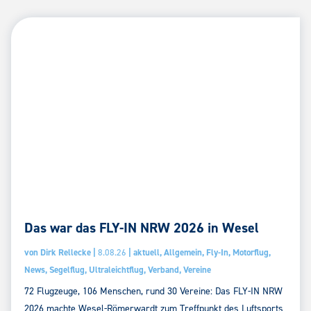
Das war das FLY-IN NRW 2026 in Wesel
von
Dirk Rellecke
|
8.08.26
|
aktuell
,
Allgemein
,
Fly-In
,
Motorflug
,
News
,
Segelflug
,
Ultraleichtflug
,
Verband
,
Vereine
72 Flugzeuge, 106 Menschen, rund 30 Vereine: Das FLY-IN NRW
2026 machte Wesel-Römerwardt zum Treffpunkt des Luftsports