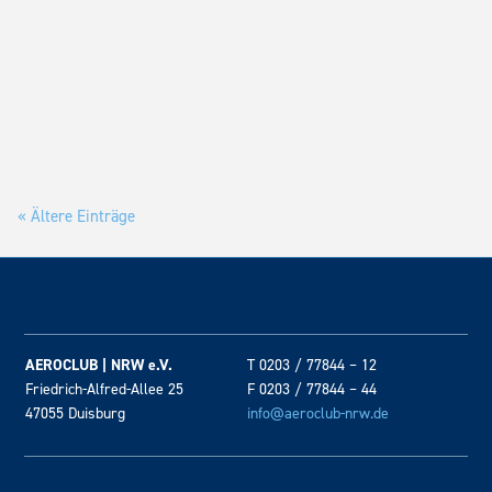
Der traditionsreiche Wettbewerb zählt zum FAI-Weltcup der
Freiflugklasse F1E und lockte erneut zahlreiche internationale
Spitzenpilotinnen und -piloten an den anspruchsvollen Hang.
« Ältere Einträge
AEROCLUB | NRW e.V.
T 0203 / 77844 – 12
Friedrich-Alfred-Allee 25
F 0203 / 77844 – 44
47055 Duisburg
info@aeroclub-nrw.de