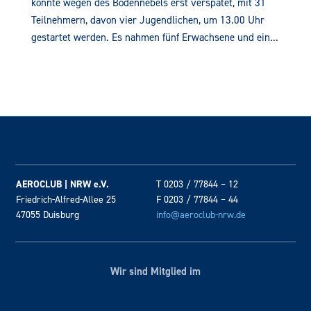
konnte wegen des Bodennebels erst verspätet, mit 31
Teilnehmern, davon vier Jugendlichen, um 13.00 Uhr
gestartet werden. Es nahmen fünf Erwachsene und ein...
AEROCLUB | NRW e.V.
T 0203 / 77844 – 12
Friedrich-Alfred-Allee 25
F 0203 / 77844 – 44
47055 Duisburg
info@aeroclub-nrw.de
Wir sind Mitglied im